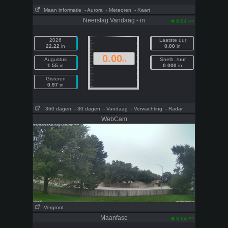
Maan informatie
- Aurora
- Meteoren
- Kaart
Neerslag Vandaag - in
am
8:04
2026
Laatste uur
22.22
in
0.00
in
0.00
Augustus
Snelh. /uur
in
1.55
in
0.000
in
Gisteren
0.97
in
360 dagen
- 30 dagen
- Vandaag
- Verwachting
- Radar
WebCam
Vergroot
Maanfase
am
8:04