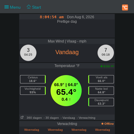
Menu
Start
°C
8:04:54 am
Don Aug 6, 2026
Prettige dag
Max Wind | Vlaag - mph
3
7
Vandaag
04:25
06:18
Temperatuur °F
am
8:04
Celsius
Voelt als
18.6°
66.0°
66.9° | 64.0°
Vochtigheid
Natte bol
65.4°
93%
64.8°
0.4 ↑
Dauwpunt
63.3°
360 dagen
- 30 dagen
- Vandaag
- Verwachting
Verwachting
Offline
Woensdag
Woensdag
Woensdag
Woensdag