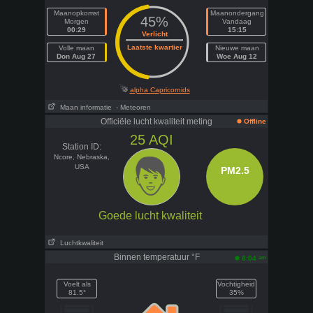
Maanopkomst
Maanondergang
45%
Morgen
Vandaag
00:29
15:15
Verlicht
Laatste kwartier
Volle maan
Nieuwe maan
Don Aug 27
Woe Aug 12
alpha Capricornids
Maan informatie
- Meteoren
Officiële lucht kwaliteit meting
Offline
25
AQI
Station ID:
Ncore, Nebraska,
USA
PM2.5
Goede lucht kwaliteit
Luchtkwaliteit
Binnen temperatuur °F
am
8:04
Voelt als
Vochtigheid
81.5°
35%