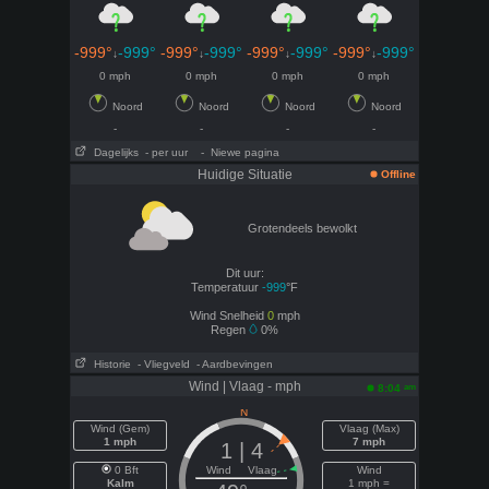
-999°
-999°
-999°
-999°
-999°
-999°
-999°
-999°
↓
↓
↓
↓
0 mph
0 mph
0 mph
0 mph
Noord
Noord
Noord
Noord
-
-
-
-
Dagelijks
- per uur
- Niewe pagina
Huidige Situatie
Offline
Grotendeels bewolkt
Dit uur:
Temperatuur
-999
°F
Wind Snelheid
0
mph
Regen
0%
Historie
- Vliegveld
- Aardbevingen
Wind | Vlaag - mph
am
8:04
Wind (Gem)
Vlaag (Max)
1 mph
7 mph
1 | 4
0 Bft
Wind Vlaag
Wind
Kalm
1 mph =