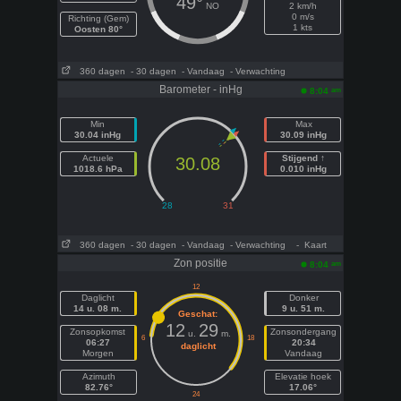
49°
NO
2 km/h
0 m/s
Richting (Gem)
1 kts
Oosten 80°
360 dagen
- 30 dagen
- Vandaag
- Verwachting
Barometer - inHg
am
8:04
Min
Max
30.04 inHg
30.09 inHg
Actuele
Stijgend ↑
30.08
1018.6 hPa
0.010 inHg
360 dagen
- 30 dagen
- Vandaag
- Verwachting
- Kaart
Zon positie
am
8:04
Daglicht
Donker
14 u. 08 m.
9 u. 51 m.
Geschat:
12
29
Zonsopkomst
Zonsondergang
u.
m.
06:27
20:34
daglicht
Morgen
Vandaag
Azimuth
Elevatie hoek
82.76°
17.06°