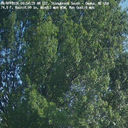
X
Lukk