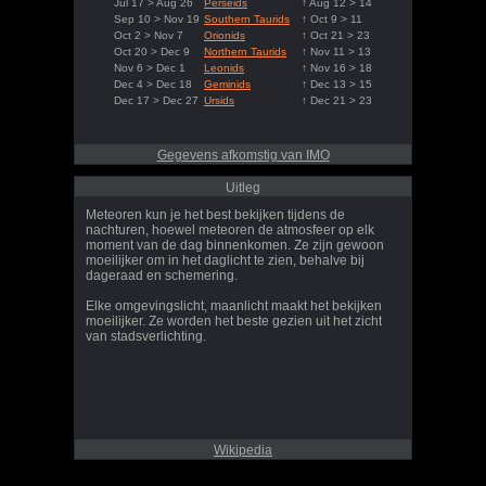
Jul 17 > Aug 26
Perseids
↑ Aug 12 > 14
Sep 10 > Nov 19
Southern Taurids
↑ Oct 9 > 11
Oct 2 > Nov 7
Orionids
↑ Oct 21 > 23
Oct 20 > Dec 9
Northern Taurids
↑ Nov 11 > 13
Nov 6 > Dec 1
Leonids
↑ Nov 16 > 18
Dec 4 > Dec 18
Geminids
↑ Dec 13 > 15
Dec 17 > Dec 27
Ursids
↑ Dec 21 > 23
Gegevens afkomstig van IMO
Uitleg
Meteoren kun je het best bekijken tijdens de
nachturen, hoewel meteoren de atmosfeer op elk
moment van de dag binnenkomen. Ze zijn gewoon
moeilijker om in het daglicht te zien, behalve bij
dageraad en schemering.
Elke omgevingslicht, maanlicht maakt het bekijken
moeilijker. Ze worden het beste gezien uit het zicht
van stadsverlichting.
Wikipedia