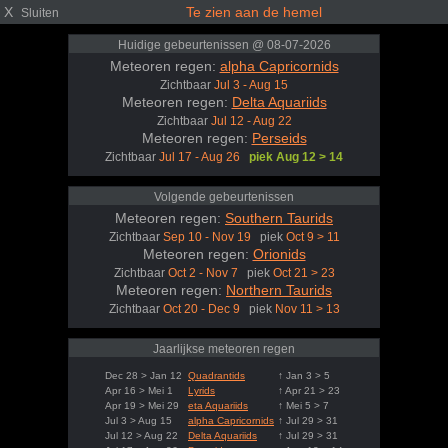
X
Te zien aan de hemel
Sluiten
Huidige gebeurtenissen @ 08-07-2026
Meteoren regen:
alpha Capricornids
Zichtbaar
Jul 3 - Aug 15
Meteoren regen:
Delta Aquariids
Zichtbaar
Jul 12 - Aug 22
Meteoren regen:
Perseids
Zichtbaar
Jul 17 - Aug 26
piek Aug 12 > 14
Volgende gebeurtenissen
Meteoren regen:
Southern Taurids
Zichtbaar
Sep 10 - Nov 19
piek
Oct 9 > 11
Meteoren regen:
Orionids
Zichtbaar
Oct 2 - Nov 7
piek
Oct 21 > 23
Meteoren regen:
Northern Taurids
Zichtbaar
Oct 20 - Dec 9
piek
Nov 11 > 13
Jaarlijkse meteoren regen
Dec 28 > Jan 12
Quadrantids
↑ Jan 3 > 5
Apr 16 > Mei 1
Lyrids
↑ Apr 21 > 23
Apr 19 > Mei 29
eta Aquariids
↑ Mei 5 > 7
Jul 3 > Aug 15
alpha Capricornids
↑ Jul 29 > 31
Jul 12 > Aug 22
Delta Aquariids
↑ Jul 29 > 31