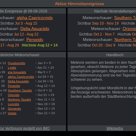
Aktive Himmelsereignisse
lle Ereignisse @ 08-08-2026
Nächste Veranstaltungen
schauer:
alpha Capricornids
Meteorschauer:
Southern T
Sichtbar
Jul 3 - Aug 15
Sichtbar
Sep 10 - Nov 19
Höchste
rschauer:
Delta Aquariids
Meteorschauer:
Orioni
Sichtbar
Jul 12 - Aug 22
Sichtbar
Oct 2 - Nov 7
Höchste
Oc
teorschauer:
Perseids
Meteorschauer:
Northern T
 17 - Aug 26
Höchste Aug 12 > 14
Sichtbar
Oct 20 - Dez 9
Höchste
N
Jährliche Meteorschauer
Handbuch
Meteore werden am besten in den Nac
n 12
Quadrantids
↑ Jan 3 > 5
gesehen, obwohl Meteore zu jeder Tages
i 1
Lyrids
↑ Apr 21 > 23
Atmosphäre gelangen. Abgesehen von
i 29
eta Aquariids
↑ Mai 5 > 7
Abenddämmerung sind sie bei Tageslic
 15
alpha Capricornids
↑ Jul 29 > 31
schwerer zu sehen.
g 22
Delta Aquariids
↑ Jul 29 > 31
g 26
Perseids
↑ Aug 12 > 14
Umgebungslicht oder Mondlicht in der
ov 19
Southern Taurids
↑ Oct 9 > 11
die Anzeige erschweren. Meteorstrom 
 7
Orionids
↑ Oct 21 > 23
besten außerhalb der Stadtbeleuchtung
z 9
Northern Taurids
↑ Nov 11 > 13
 1
Leonids
↑ Nov 16 > 18
 18
Geminids
↑ Dez 13 > 15
ez 27
Ursids
↑ Dez 21 > 23
zur Verfügung gestellt von IMO
Wikipedia