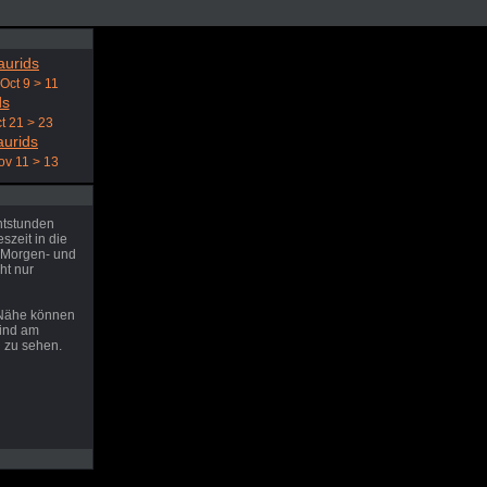
aurids
Oct 9 > 11
ds
t 21 > 23
aurids
ov 11 > 13
htstunden
zeit in die
 Morgen- und
ht nur
 Nähe können
sind am
 zu sehen.