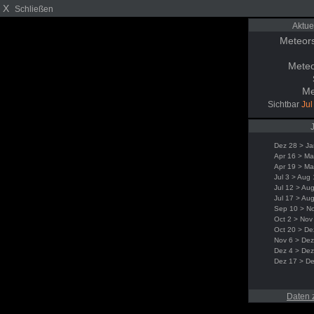
X
Schließen
Aktue
Meteor
Meteo
Me
Sichtbar
Jul
Dez 28 > Ja
Apr 16 > Ma
Apr 19 > Ma
Jul 3 > Aug
Jul 12 > Au
Jul 17 > Au
Sep 10 > N
Oct 2 > Nov
Oct 20 > De
Nov 6 > Dez
Dez 4 > Dez
Dez 17 > D
Daten 