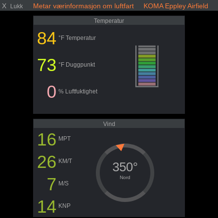
X
Metar værinformasjon om luftfart KOMA Eppley Airfield
Lukk
Temperatur
84
°F Temperatur
73
°F Duggpunkt
0
% Luftfuktighet
Vind
16
MPT
26
KM/T
350°
7
Nord
M/S
14
KNP