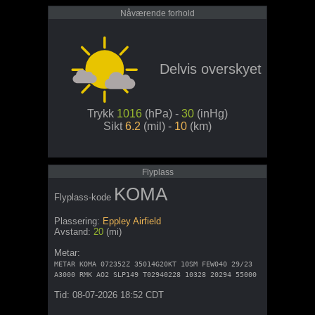
Nåværende forhold
Delvis overskyet
Trykk
1016
(hPa) -
30
(inHg)
Sikt
6.2
(mil) -
10
(km)
Flyplass
KOMA
Flyplass-kode
Plassering:
Eppley Airfield
Avstand:
20
(mi)
Metar:
METAR KOMA 072352Z 35014G20KT 10SM FEW040 29/23
A3000 RMK AO2 SLP149 T02940228 10328 20294 55000
Tid: 08-07-2026 18:52 CDT