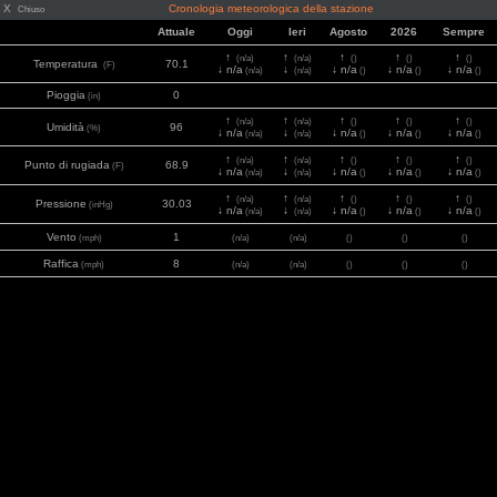
X
Cronologia meteorologica della stazione
Chiuso
Attuale
Oggi
Ieri
Agosto
2026
Sempre
↑
↑
↑
↑
↑
(n/a)
(n/a)
()
()
()
Temperatura
70.1
(F)
↓ n/a
↓
↓ n/a
↓ n/a
↓ n/a
(n/a)
(n/a)
()
()
()
Pioggia
0
(in)
↑
↑
↑
↑
↑
(n/a)
(n/a)
()
()
()
Umidità
96
(%)
↓ n/a
↓
↓ n/a
↓ n/a
↓ n/a
(n/a)
(n/a)
()
()
()
↑
↑
↑
↑
↑
(n/a)
(n/a)
()
()
()
Punto di rugiada
68.9
(F)
↓ n/a
↓
↓ n/a
↓ n/a
↓ n/a
(n/a)
(n/a)
()
()
()
↑
↑
↑
↑
↑
(n/a)
(n/a)
()
()
()
Pressione
30.03
(inHg)
↓ n/a
↓
↓ n/a
↓ n/a
↓ n/a
(n/a)
(n/a)
()
()
()
Vento
1
(mph)
(n/a)
(n/a)
()
()
()
Raffica
8
(mph)
(n/a)
(n/a)
()
()
()