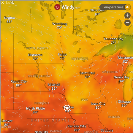
X
Lukk