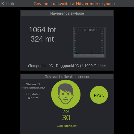
X
Gov_aqi Luftkvalitet & Nåværende skybase
Lukk
Nåværende skybase
1064 fot
324 mt
(Temperatur °C - Duggpunkt °C ) * 1000 /2.4444
Gov_aqi Luftkvalitetssensor
Station ID:
Ncore, Nebraska, USA
Oppdatert
PM2.5
am
6:00
AQI
30
God luftkvalitet